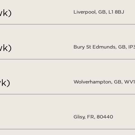
wk)
Liverpool, GB, L1 8BJ
wk)
Bury St Edmunds, GB, IP
wk)
Wolverhampton, GB, WV
Glisy, FR, 80440