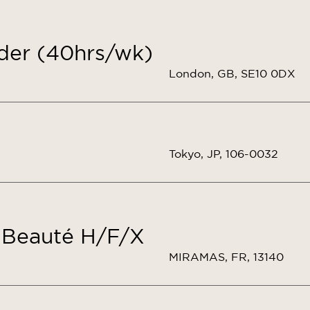
der (40hrs/wk)
London, GB, SE10 0DX
Tokyo, JP, 106-0032
r Beauté H/F/X
MIRAMAS, FR, 13140