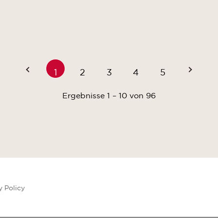
1
2
3
4
5
Ergebnisse
1 – 10
von
96
y Policy